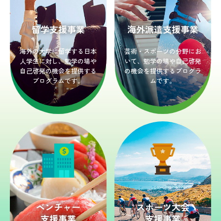
留学支援事業
海外派遣支援事業
海外の大学に留学する日本
芸術・スポーツの分野にお
人学生に対し、勉学の場や
いて、勉学の場や自己啓発
自己啓発の機会を提供する
の機会を提供するプログラ
プログラムです。
ムです。
ベンチャー
スポーツ大会
支援事業
支援事業